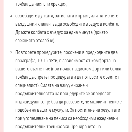
трябва да настъпи ерекция;
освободете дупката, затисната с пръст, или натиснете
въздушния клапан, за да освободите въздух в колбата.
Дръжте колбата с въздух за една минута (докато
ерекцията отслабне).
Повторете процедурите, посочени в предходните два
параграфа, 10-15 пъти, в зависимост от комфорта на
вашето състояние (при поява на дискомфорт или болка
трябва да спрете процедурата и да потърсите съвет от
специалист). Силата на вакуумиране и
продължителността на процедурите се определят
индивидуално. Трябва да разберете, че мъжкият пенис е
подобен на вашите мускули. За постигане на резултати
при уголемяване на пениса са необходими ежедневни
продължителни тренировки. Тренирането на