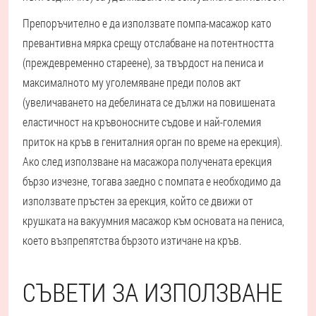
Препоръчително е да използвате помпа-масажор като
превантивна мярка срещу отслабване на потентността
(преждевременно стареене), за твърдост на пениса и
максималното му уголемяване преди полов акт
(увеличаването на дебелината се дължи на повишената
еластичност на кръвоносните съдове и най-големия
приток на кръв в гениталния орган по време на ерекция).
Ако след използване на масажора получената ерекция
бързо изчезне, тогава заедно с помпата е необходимо да
използвате пръстен за ерекция, който се движи от
крушката на вакуумния масажор към основата на пениса,
което възпрепятства бързото изтичане на кръв.
СЪВЕТИ ЗА ИЗПОЛЗВАНЕ