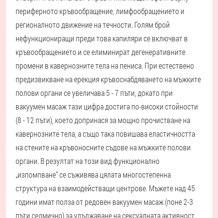
периферното кръвообращение, лимфообращението и
регионалното движение на течности. Голям брой
нефункциониращи преди това капиляри се включват в
кръвообращението и се елиминират дегенеративните
промени в кавернозните тела на пениса. При естествено
предизвикване на ерекция кръвоснабдяването на мъжките
полови органи се увеличава 5 - 7 пъти, докато при
вакуумен масаж тази цифра достига по-високи стойности
(8 - 12 пъти), което допринася за мощно прочистване на
кавернозните тела, а също така повишава еластичността
на стените на кръвоносните съдове на мъжките полови
органи. В резултат на този вид функционално
„изпомпване“ се съживява цялата многостепенна
структура на взаимодействащи центрове. Мъжете над 45
години имат полза от редовен вакуумен масаж (поне 2-3
пъти седмично) за удължаване на сексуалната активност.