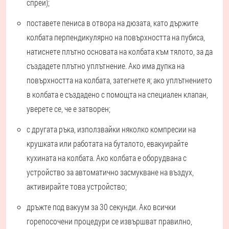
спрей);
поставете пениса в отвора на дюзата, като държите
колбата перпендикулярно на повърхността на пубиса,
натиснете плътно основата на колбата към тялото, за да
създадете плътно уплътнение. Ако има дупка на
повърхността на колбата, затегнете я; ако уплътнението
в колбата е създадено с помощта на специален клапан,
уверете се, че е затворен;
с другата ръка, използвайки няколко компресии на
крушката или работата на буталото, евакуирайте
кухината на колбата. Ако колбата е оборудвана с
устройство за автоматично засмукване на въздух,
активирайте това устройство;
дръжте под вакуум за 30 секунди. Ако всички
горепосочени процедури се извършват правилно,