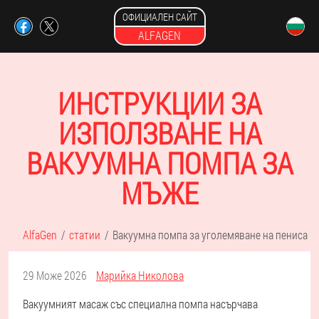
ОФИЦИАЛЕН САЙТ
ALFAGEN
ИНСТРУКЦИИ ЗА
ИЗПОЛЗВАНЕ НА
ВАКУУМНА ПОМПА ЗА
МЪЖЕ
AlfaGen
статии
Вакуумна помпа за уголемяване на пениса
29 Може 2026
Марийка Николова
Вакуумният масаж със специална помпа насърчава