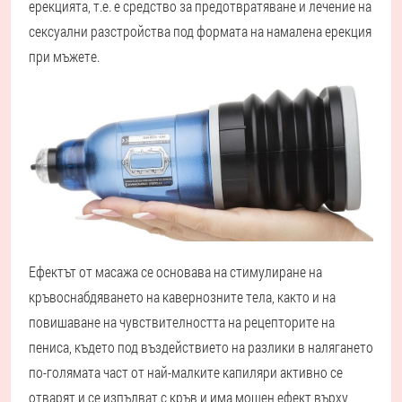
ерекцията, т.е. е средство за предотвратяване и лечение на
сексуални разстройства под формата на намалена ерекция
при мъжете.
Ефектът от масажа се основава на стимулиране на
кръвоснабдяването на кавернозните тела, както и на
повишаване на чувствителността на рецепторите на
пениса, където под въздействието на разлики в налягането
по-голямата част от най-малките капиляри активно се
отварят и се изпълват с кръв и има мощен ефект върху