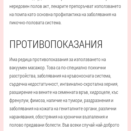
нередовен полов акт, лекарите препоръчват използването
на помпа като основна профилактика на заболявания на
пикочно-половата система.
ПРОТИВОПОКАЗАНИЯ
Има редица противопоказания за използването на
вакуумен масажор. Това са по-специално психични
разстройства, заболявания на кръвоносната система,
сърдечна недостатъчност, ингвинално-скротална херния,
разширение на вените на семенната връв, хидроцеле, къс
френулум, фимоза, наличие на тумори, раздразнения и
заболявания на кожата на гениталните органи, различни
наранявания, обостряния на хронични възпаления и
полово предавани болести. Във всеки случай най-доброто