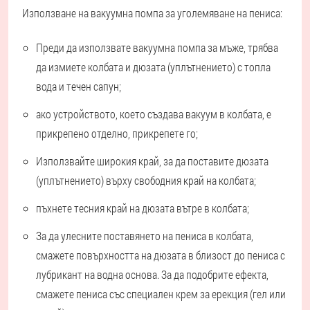
Използване на вакуумна помпа за уголемяване на пениса:
Преди да използвате вакуумна помпа за мъже, трябва
да измиете колбата и дюзата (уплътнението) с топла
вода и течен сапун;
ако устройството, което създава вакуум в колбата, е
прикрепено отделно, прикрепете го;
Използвайте широкия край, за да поставите дюзата
(уплътнението) върху свободния край на колбата;
пъхнете тесния край на дюзата вътре в колбата;
За да улесните поставянето на пениса в колбата,
смажете повърхността на дюзата в близост до пениса с
лубрикант на водна основа. За да подобрите ефекта,
смажете пениса със специален крем за ерекция (гел или