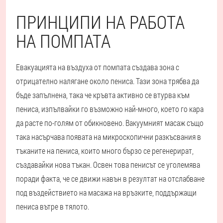
ПРИНЦИПИ НА РАБОТА
НА ПОМПАТА
Евакуацията на въздуха от помпата създава зона с
отрицателно налягане около пениса. Тази зона трябва да
бъде запълнена, така че кръвта активно се втурва към
пениса, изпълвайки го възможно най-много, което го кара
да расте по-голям от обикновено. Вакуумният масаж също
така насърчава появата на микроскопични разкъсвания в
тъканите на пениса, които много бързо се регенерират,
създавайки нова тъкан. Освен това пенисът се уголемява
поради факта, че се движи навън в резултат на отслабване
под въздействието на масажа на връзките, поддържащи
пениса вътре в тялото.