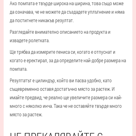
Ако помпата е твърде широка на ширина, това също може
да означава, че не можете да създадете уплътнение и няма
да постигнете никакъв резултат.
Разгледайте внимателно описанието на продукта и
извадете ролетката.
Ще трябва да измерите пениса си, когато е отпуснат и
когато е еректирал, за да определите най-добре размера на
помпата.
Резултатът е цилиндър, който ви пасва удобно, като
същевременно оставя достатъчно място за растеж. И
имайте предвид, че реално ще увеличите размера си най-
много с няколко инча. Така че не оставяйте твърде много
място за растеж.