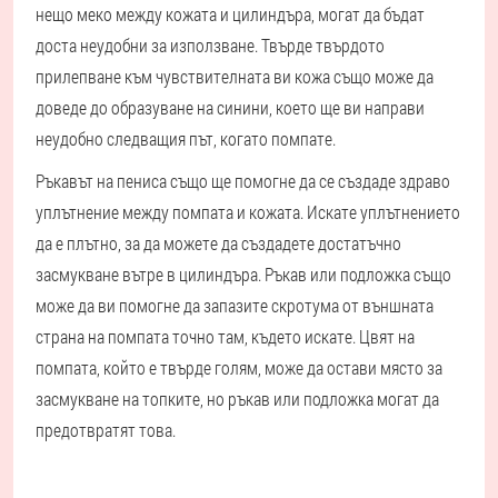
нещо меко между кожата и цилиндъра, могат да бъдат
доста неудобни за използване. Твърде твърдото
прилепване към чувствителната ви кожа също може да
доведе до образуване на синини, което ще ви направи
неудобно следващия път, когато помпате.
Ръкавът на пениса също ще помогне да се създаде здраво
уплътнение между помпата и кожата. Искате уплътнението
да е плътно, за да можете да създадете достатъчно
засмукване вътре в цилиндъра. Ръкав или подложка също
може да ви помогне да запазите скротума от външната
страна на помпата точно там, където искате. Цвят на
помпата, който е твърде голям, може да остави място за
засмукване на топките, но ръкав или подложка могат да
предотвратят това.