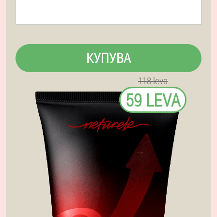
КУПУВА
118 leva
59 LEVA