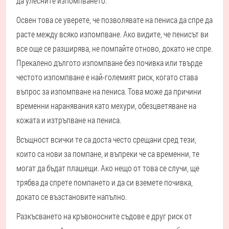
да улесните изпомпването.
Освен това се уверете, че позволявате на пениса да спре да
расте между всяко изпомпване. Ако видите, че пенисът ви
все още се разширява, не помпайте отново, докато не спре.
Прекалено дългото изпомпване без почивка или твърде
честото изпомпване е най-големият риск, когато става
въпрос за изпомпване на пениса. Това може да причини
временни наранявания като мехури, обезцветяване на
кожата и изтръпване на пениса.
Всъщност всички те са доста често срещани сред тези,
които са нови за помпане, и въпреки че са временни, те
могат да бъдат плашещи. Ако нещо от това се случи, ще
трябва да спрете помпането и да си вземете почивка,
докато се възстановите напълно.
Разкъсването на кръвоносните съдове е друг риск от