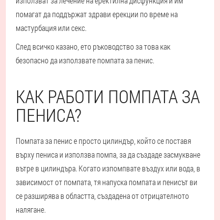
използват за лечение на еректилна дисфункция и им
помагат да поддържат здрави ерекции по време на
мастурбация или секс.
След всичко казано, ето ръководство за това как
безопасно да използвате помпата за пенис.
КАК РАБОТИ ПОМПАТА ЗА
ПЕНИСА?
Помпата за пенис е просто цилиндър, който се поставя
върху пениса и използва помпа, за да създаде засмукване
вътре в цилиндъра. Когато изпомпвате въздух или вода, в
зависимост от помпата, тя напуска помпата и пенисът ви
се разширява в областта, създадена от отрицателното
налягане.