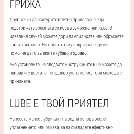
ГРИЖА
Друг начин да осигурите плътно прилепване е да
подстрижете срамната си коса възможно най-късо. В
идеалния случай можете дори да епилирате или обръснете
зоната напълно. Но простото му подрязване ще ви
помогне да го запазите хубаво и здраво.
Ако установите, че следвате инструкциите и не можете да
направите достатъчно здраво уплътнение, това може да е
причината.
LUBE Е ТВОЙ ПРИЯТЕЛ
Нанесете малко лубрикант на водна основа около
уплътнението или ръкава, за да създадете ефективно