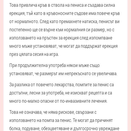
Това привлича кръв в ствола на пениса и създава силна
ерекция, тъй като в кръвоносните съдове има повече кръв
от нормалното. След като премахнете натиска, пенисът ви
постепенно ще се върне към нормалния си размер, но с
използването на пръстен за ерекция след изпомпване
много мъже установяват, че могат да поддържат ерекция
през цялата сесия на игра.
При продължителна употреба някои мъже също
установяват, че размерът им непрекъснато се увеличава.
За разлика от повечето лекарства, помпите за пенис са
достъпни, лесни за употреба, не изискват рецепта и са
много по-малко опасни от по-инвазивните лечения.
Това не означава, че няма рискове, свързани с
използването на помпа за пенис. Те могат да причинят
болка, подуване, обезцветяване и дългосрочно увреждане