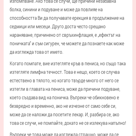
изпомпване. Ако това се случи, ще причини незабавна
болка, синини и подуване и може да повлияе на
способността Ви да получавате ерекция в продължение на
седмици или месеци. Друго доста често срещано
нараняване, причинено от свръхинфлация, е „ефектът на
поничката“ и съм сигурен, че можете да познаете как може
да изглежда това от името.
Когато помпате, вие изтегляте кръв в пениса, но също така
изтегляте лимфна течност. Това е нещо, което се случва
естествено в тялото, но когато твърде много от него се
изтегли в главата на пениса, може да причини подуване,
което създава вид на поничка. Въпреки че обикновено е
безвредно и временно, ако не изчезне от само себе си,
може да се наложи да посетите лекар. И, разбира се, ако
това се случи, не помпайте, докато не се излекува напълно!
Въпреки че това може да изглежда страшно, може да се