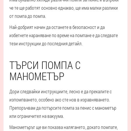
че те ще работят основно еднакво, ще има малки разлики
от помпа до помпа.
Най-добрият начин да останете в безопасност и да
избегнете нараняване по време на помпане е да следвате
тези инструкции до последния детайл.
ТЪРСИ ПОМПА С
МАНОМЕТЪР
Дори следвайки инструкциите, лесно е да прекалите с
изпомпването, особено ако сте нов в изравняването.
Препоръчвам да потърсите помпа за пенис с манометър
или ограничител на вакуума.
Манометърът ще ви показва налягането, докато помпате,