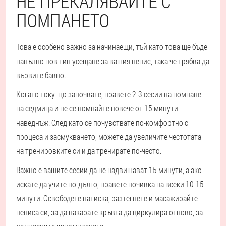
НЕ ПРЕКАЛЯВАЙТЕ С
ПОМПАНЕТО
Това е особено важно за начинаещи, тъй като това ще бъде
напълно нов тип усещане за вашия пенис, така че трябва да
вървите бавно.
Когато току-що започвате, правете 2-3 сесии на помпане
на седмица и не се помпайте повече от 15 минути
наведнъж. След като се почувствате по-комфортно с
процеса и засмукването, можете да увеличите честотата
на тренировките си и да тренирате по-често.
Важно е вашите сесии да не надвишават 15 минути, а ако
искате да учите по-дълго, правете почивка на всеки 10-15
минути. Освободете натиска, разтегнете и масажирайте
пениса си, за да накарате кръвта да циркулира отново, за