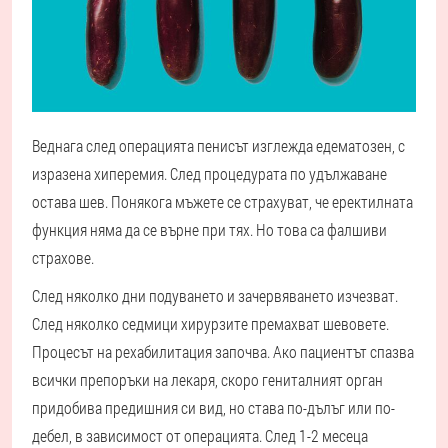
Веднага след операцията пенисът изглежда едематозен, с
изразена хиперемия. След процедурата по удължаване
остава шев. Понякога мъжете се страхуват, че еректилната
функция няма да се върне при тях. Но това са фалшиви
страхове.
След няколко дни подуването и зачервяването изчезват.
След няколко седмици хирурзите премахват шевовете.
Процесът на рехабилитация започва. Ако пациентът спазва
всички препоръки на лекаря, скоро гениталният орган
придобива предишния си вид, но става по-дълъг или по-
дебел, в зависимост от операцията. След 1-2 месеца