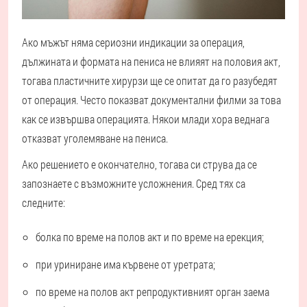
Ако мъжът няма сериозни индикации за операция,
дължината и формата на пениса не влияят на половия акт,
тогава пластичните хирурзи ще се опитат да го разубедят
от операция. Често показват документални филми за това
как се извършва операцията. Някои млади хора веднага
отказват уголемяване на пениса.
Ако решението е окончателно, тогава си струва да се
запознаете с възможните усложнения. Сред тях са
следните:
болка по време на полов акт и по време на ерекция;
при уриниране има кървене от уретрата;
по време на полов акт репродуктивният орган заема