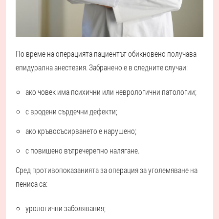
По време на операцията пациентът обикновено получава
епидурална анестезия. Забранено е в следните случаи:
ако човек има психични или неврологични патологии;
с вродени сърдечни дефекти;
ако кръвосъсирването е нарушено;
с повишено вътречерепно налягане.
Сред противопоказанията за операция за уголемяване на
пениса са:
урологични заболявания;