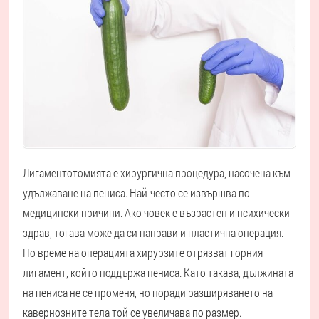
Лигаментотомията е хирургична процедура, насочена към
удължаване на пениса. Най-често се извършва по
медицински причини. Ако човек е възрастен и психически
здрав, тогава може да си направи и пластична операция.
По време на операцията хирурзите отрязват горния
лигамент, който поддържа пениса. Като такава, дължината
на пениса не се променя, но поради разширяването на
кавернозните тела той се увеличава по размер.