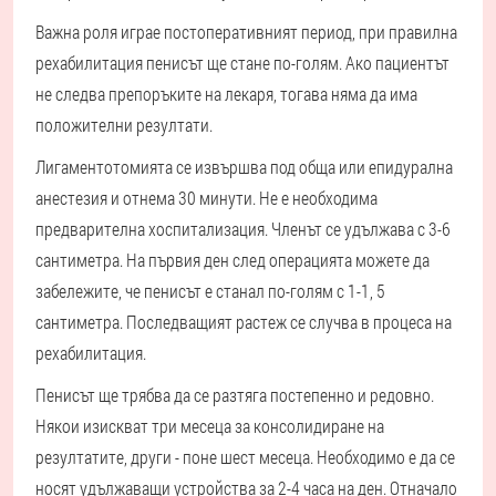
Важна роля играе постоперативният период, при правилна
рехабилитация пенисът ще стане по-голям. Ако пациентът
не следва препоръките на лекаря, тогава няма да има
положителни резултати.
Лигаментотомията се извършва под обща или епидурална
анестезия и отнема 30 минути. Не е необходима
предварителна хоспитализация. Членът се удължава с 3-6
сантиметра. На първия ден след операцията можете да
забележите, че пенисът е станал по-голям с 1-1, 5
сантиметра. Последващият растеж се случва в процеса на
рехабилитация.
Пенисът ще трябва да се разтяга постепенно и редовно.
Някои изискват три месеца за консолидиране на
резултатите, други - поне шест месеца. Необходимо е да се
носят удължаващи устройства за 2-4 часа на ден. Отначало