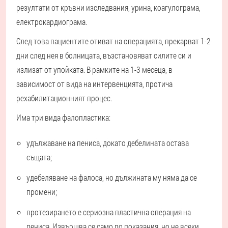
резултати от кръвни изследвания, урина, коагулограма,
електрокардиограма.
След това пациентите отиват на операцията, прекарват 1-2
дни след нея в болницата, възстановяват силите си и
излизат от упойката. В рамките на 1-3 месеца, в
зависимост от вида на интервенцията, протича
рехабилитационният процес.
Има три вида фалопластика:
удължаване на пениса, докато дебелината остава
същата;
удебеляване на фалоса, но дължината му няма да се
промени;
протезирането е сериозна пластична операция на
пениса. Извършва се само по показания, но не всеки