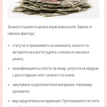
За много пациенти цената играе важна роля. Зависи от
няколко фактора:
статутът и признанието на клиниката, колкото по-
авторитетна е институцията, толкова по-висока е
цената;
квалификацията и опитът на лекар, услугите на хирурзи
с дългогодишен опит са много по-скъпи;
закупуване на допълнителни материали. Например:
удължител;
вид хирургическа интервенция. Протезирането се счита