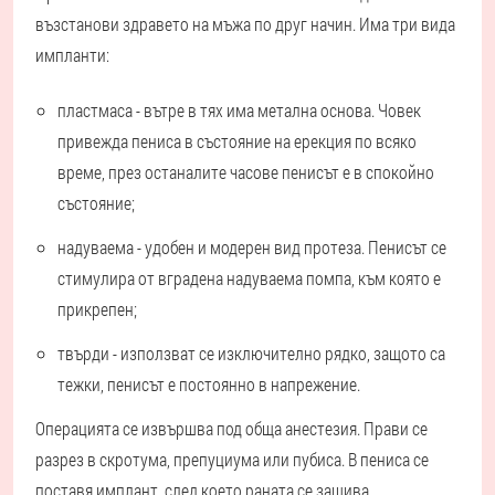
възстанови здравето на мъжа по друг начин. Има три вида
импланти:
пластмаса - вътре в тях има метална основа. Човек
привежда пениса в състояние на ерекция по всяко
време, през останалите часове пенисът е в спокойно
състояние;
надуваема - удобен и модерен вид протеза. Пенисът се
стимулира от вградена надуваема помпа, към която е
прикрепен;
твърди - използват се изключително рядко, защото са
тежки, пенисът е постоянно в напрежение.
Операцията се извършва под обща анестезия. Прави се
разрез в скротума, препуциума или пубиса. В пениса се
поставя имплант, след което раната се зашива,