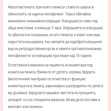
Фалопластиката, при която пенисът става по-широк в
обиколката, се нарича липофилинг. Това е обичайна
минимално инвазивна операция. Извършва се само под
обща анестезия, отнема до 3 часа. Операцията се извършва
по абсолютни показания, когато пенисът е извит или има
недостатъчна ширина. Ако желаете да подобрите външния
вид на репродуктивния орган и нямате противопоказания,
липофилингът се извършва при мъже над 18 години.
Естествената мазнина на пациента се инжектира под
кожата на пениса. Взима се от дупето, корема, бедрата.
Биологичният материал се почиства от фракции,
инжектира се в пениса, равномерно разпределен по цялата
му дължина. Хирурзите зашиват местата на пункцията,
затварят ги със специална мазилка. Може да се постави и
имплант или силикон.