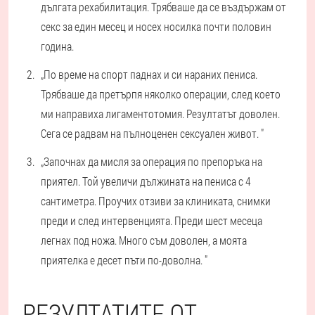
дългата рехабилитация. Трябваше да се въздържам от
секс за един месец и носех носилка почти половин
година.
„По време на спорт паднах и си нараних пениса.
Трябваше да претърпя няколко операции, след което
ми направиха лигаментотомия. Резултатът доволен.
Сега се радвам на пълноценен сексуален живот. "
„Започнах да мисля за операция по препоръка на
приятел. Той увеличи дължината на пениса с 4
сантиметра. Проучих отзиви за клиниката, снимки
преди и след интервенцията. Преди шест месеца
легнах под ножа. Много съм доволен, а моята
приятелка е десет пъти по-доволна. "
РЕЗУЛТАТИТЕ ОТ