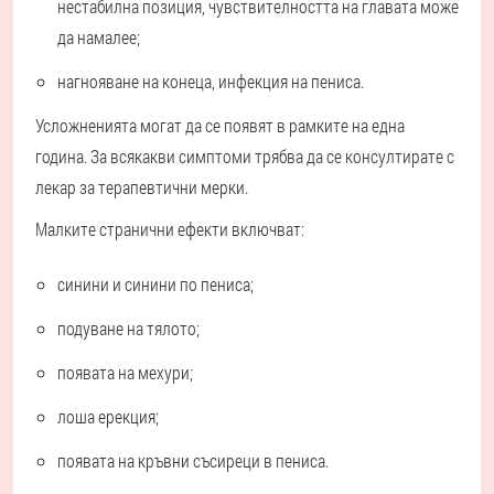
нестабилна позиция, чувствителността на главата може
да намалее;
нагнояване на конеца, инфекция на пениса.
Усложненията могат да се появят в рамките на една
година. За всякакви симптоми трябва да се консултирате с
лекар за терапевтични мерки.
Малките странични ефекти включват:
синини и синини по пениса;
подуване на тялото;
появата на мехури;
лоша ерекция;
появата на кръвни съсиреци в пениса.