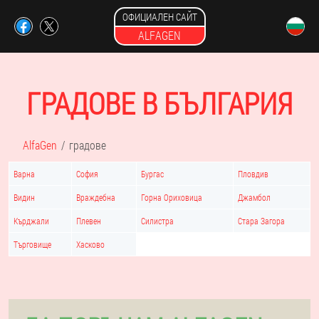
ОФИЦИАЛЕН САЙТ
ALFAGEN
ГРАДОВЕ В БЪЛГАРИЯ
AlfaGen
градове
Варна
София
Бургас
Пловдив
Видин
Враждебна
Горна Ориховица
Джамбол
Кърджали
Плевен
Силистра
Стара Загора
Търговище
Хасково